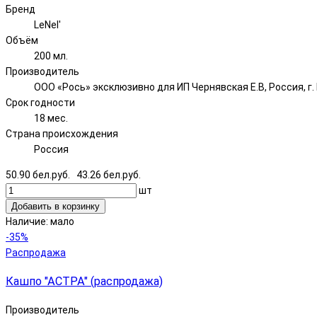
Бренд
LeNel'
Объём
200 мл.
Производитель
ООО «Рось» эксклюзивно для ИП Чернявская Е.В, Россия, г. Н
Срок годности
18 мес.
Страна происхождения
Россия
50.90 бел.руб.
43.26 бел.руб.
шт
Добавить в корзинку
Наличие:
мало
-35%
Распродажа
Кашпо "АСТРА" (распродажа)
Производитель