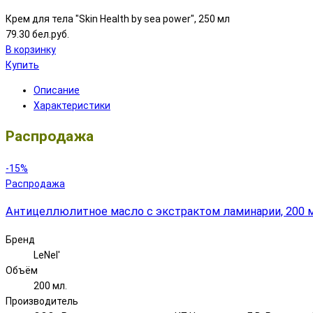
Крем для тела "Skin Health by sea power", 250 мл
79.30 бел.руб.
В корзинку
Купить
Описание
Характеристики
Распродажа
-15%
Распродажа
Антицеллюлитное масло с экстрактом ламинарии, 200 м
Бренд
LeNel'
Объём
200 мл.
Производитель