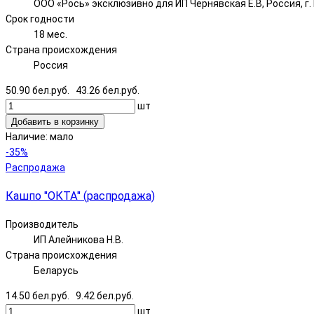
ООО «Рось» эксклюзивно для ИП Чернявская Е.В, Россия, г. Н
Срок годности
18 мес.
Страна происхождения
Россия
50.90 бел.руб.
43.26 бел.руб.
шт
Добавить в корзинку
Наличие:
мало
-35%
Распродажа
Кашпо "ОКТА" (распродажа)
Производитель
ИП Алейникова Н.В.
Страна происхождения
Беларусь
14.50 бел.руб.
9.42 бел.руб.
шт