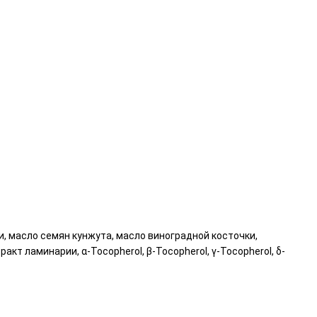
, масло семян кунжута, масло виноградной косточки,
ракт ламинарии, α-Tocopherol, β-Tocopherol, γ-Tocopherol, δ-