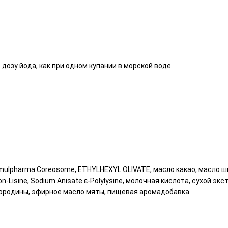
 дозу йода, как при одном купании в морской воде.
ulpharma Coreosome, ETHYLHEXYL OLIVATE, масло какао, масло ши
-Lisine, Sodium Anisate ε-Polylysine, молочная кислота, сухой экст
кт смородины, эфирное масло мяты, пищевая аромадобавка.