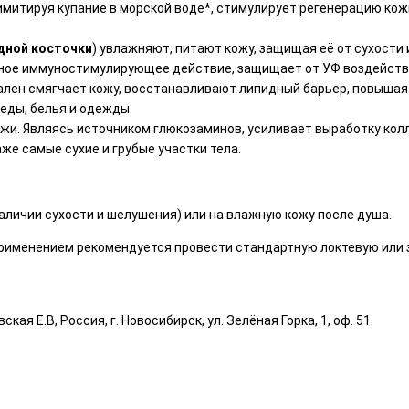
 имитируя купание в морской воде*, стимулирует регенерацию ко
адной косточки
) увлажняют, питают кожу, защищая её от сухости
ное иммуностимулирующее действие, защищает от УФ воздейств
ален смягчает кожу, восстанавливают липидный барьер, повышая
еды, белья и одежды.
жи. Являясь источником глюкозаминов, усиливает выработку кол
же самые сухие и грубые участки тела.
наличии сухости и шелушения) или на влажную кожу после душа.
применением рекомендуется провести стандартную локтевую или 
я Е.В, Россия, г. Новосибирск, ул. Зелёная Горка, 1, оф. 51.