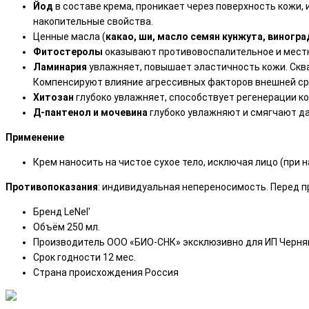
Йод
в составе крема, проникает через поверхность кожи,
накопительные свойства.
Ценные масла (
какао, ши, масло семян кунжута, виногр
Фитостеролы
оказывают противовоспалительное и мест
Ламинария
увлажняет, повышает эластичность кожи. Скв
Компенсируют влияние агрессивных факторов внешней ср
Хитозан
глубоко увлажняет, способствует регенерации ко
Д-пантенол и мочевина
глубоко увлажняют и смягчают да
Применение
Крем наносить на чистое сухое тело, исключая лицо (при 
Противопоказания
: индивидуальная непереносимость. Перед 
Бренд
LeNel'
Объём
250 мл.
Производитель
ООО «БИО-СНК» эксклюзивно для ИП Чернявска
Срок годности
12 мес.
Страна происхождения
Россия