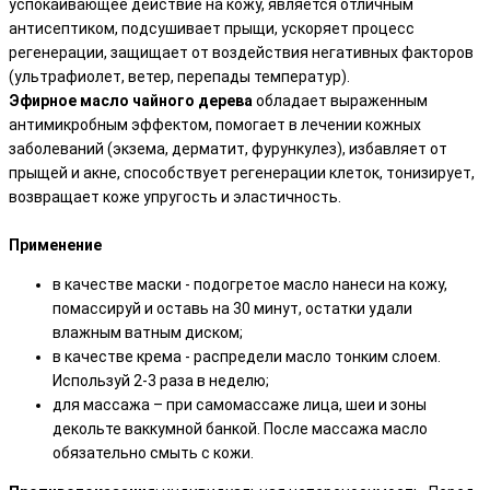
успокаивающее действие на кожу, является отличным
антисептиком, подсушивает прыщи, ускоряет процесс
регенерации, защищает от воздействия негативных факторов
(ультрафиолет, ветер, перепады температур).
Эфирное масло чайного дерева
обладает выраженным
антимикробным эффектом, помогает в лечении кожных
заболеваний (экзема, дерматит, фурункулез), избавляет от
прыщей и акне, способствует регенерации клеток, тонизирует,
возвращает коже упругость и эластичность.
Применение
в качестве маски - подогретое масло нанеси на кожу,
помассируй и оставь на 30 минут, остатки удали
влажным ватным диском;
в качестве крема - распредели масло тонким слоем.
Используй 2-3 раза в неделю;
для массажа – при самомассаже лица, шеи и зоны
декольте ваккумной банкой. После массажа масло
обязательно смыть с кожи.