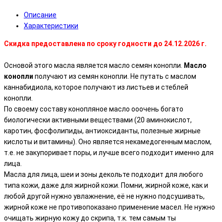
Описание
Характеристики
Скидка предоставлена по сроку годности до 24.12.2026 г.
Основой этого масла является масло семян конопли.
Масло
конопли
получают из семян конопли. Не путать с маслом
каннабидиола, которое получают из листьев и стеблей
конопли.
По своему составу конопляное масло ооочень богато
биологически активными веществами (20 аминокислот,
каротин, фосфолипиды, антиоксиданты, полезные жирные
кислоты и витамины). Оно является некамедогенным маслом,
т.е. не закупоривает поры, и лучше всего подходит именно для
лица.
Масла для лица, шеи и зоны декольте подходит для любого
типа кожи, даже для жирной кожи. Помни, жирной коже, как и
любой другой нужно увлажнение, её не нужно подсушивать,
жирной коже не противопоказано применение масел. Не нужно
очищать жирную кожу до скрипа, т.к. тем самым ты